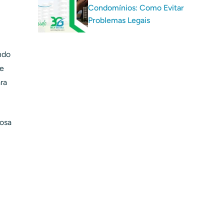
Condomínios: Como Evitar
Problemas Legais
ndo
 e
ra
josa
l