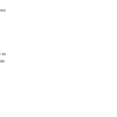
res
e as
 do