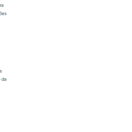
ra
ões
s
o da