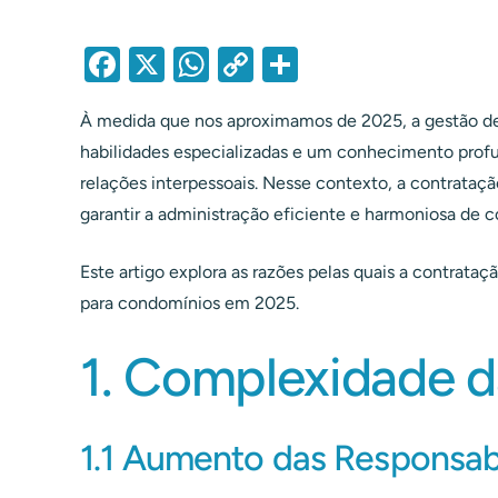
F
X
W
C
S
a
h
o
h
À medida que nos aproximamos de 2025, a gestão de
c
at
p
ar
habilidades especializadas e um conhecimento profu
e
s
y
e
relações interpessoais. Nesse contexto, a contrata
b
A
Li
garantir a administração eficiente e harmoniosa de 
o
p
n
o
p
k
Este artigo explora as razões pelas quais a contrataç
para condomínios em 2025.
k
1. Complexidade 
1.1 Aumento das Responsab