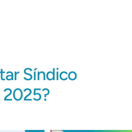
Como Funciona
Bela News
tar Síndico
m 2025?