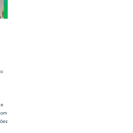
 o
 e
 Com
ções