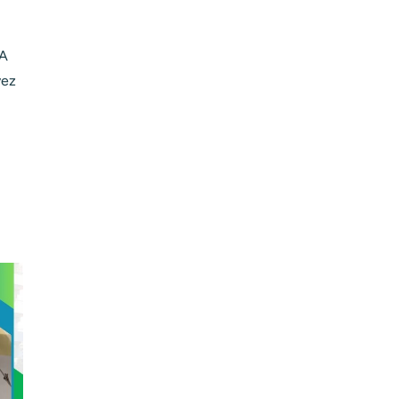
 A
vez